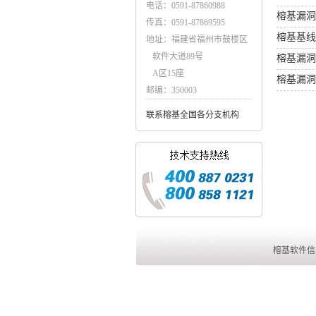
电话：0591-87860988
榕基漏洞扫
传真：0591-87869595
榕基基线
地址：福建省福州市鼓楼区
软件大道89号
榕基漏洞扫
A区15座
榕基漏洞
邮编：350003
联系榕基全国各分支机构
榕基软件信息